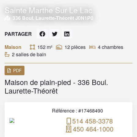
Sainte Marthe Sur Le Lac
336 Boul. Laurette-Théorêt J0N1P0
PARTAGER
Maison
152 m²
12 pièces
4 chambres
2 salles de bain
PDF
Maison de plain-pied - 336 Boul.
Laurette-Théorêt
Référence : #17468490
514 458-3378
450 464-1000