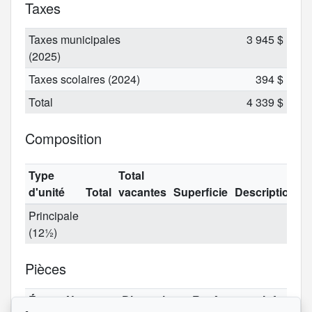
Taxes
Taxes municipales
3 945 $
(2025)
Taxes scolaires (2024)
394 $
Total
4 339 $
Composition
Type
Total
d'unité
Total
vacantes
Superficie
Description
Principale
(12½)
Pièces
Étage
Nom
Dimensions
Revêtement
Informat