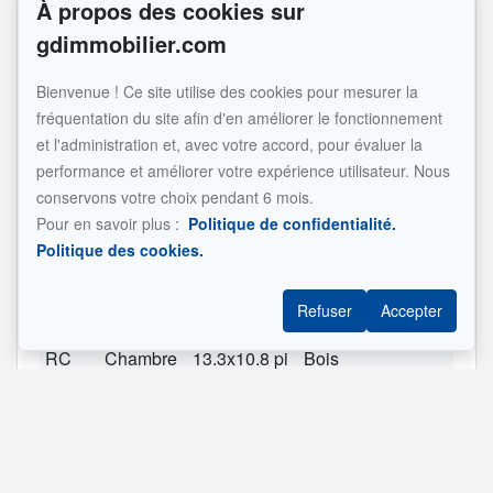
À propos des cookies sur
RC
Hall
9.6x9.3 pi
Céramique
gdimmobilier.com
d'entrée
(irrégulier)
RC
Salon
19.7x12.3 pi
Bois
Bienvenue ! Ce site utilise des cookies pour mesurer la
(irrégulier)
fréquentation du site afin d'en améliorer le fonctionnement
RC
Salle à
12.9x13.3 pi
Bois
et l'administration et, avec votre accord, pour évaluer la
manger
(irrégulier)
performance et améliorer votre expérience utilisateur. Nous
conservons votre choix pendant 6 mois.
RC
Cuisine
12x9.6 pi
Céramique
Pour en savoir plus :
Politique de confidentialité.
(irrégulier)
Politique des cookies.
RC
Chambre
19x17.5 pi
Bois
Avec walk
à coucher
(irrégulier)
Refuser
Accepter
principale
RC
Chambre
13.3x10.8 pi
Bois
à coucher
(irrégulier)
RC
Salle de
9.9x9.8 pi
Céramique
bains
(irrégulier)
SS1
Chambre
12.1x11.2 pi
Bois