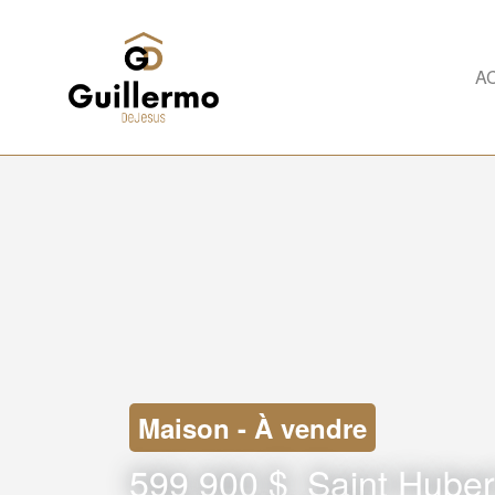
A
Maison - À vendre
599 900 $
Saint Huber