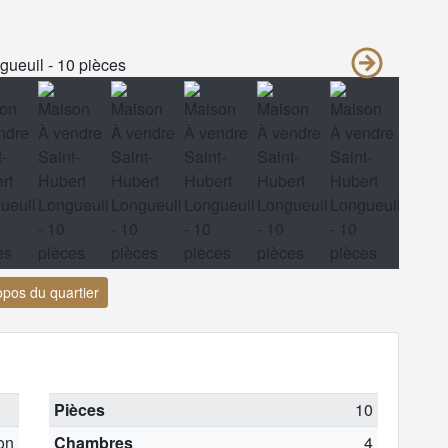
opos du quartier
Pièces
10
on
Chambres
4