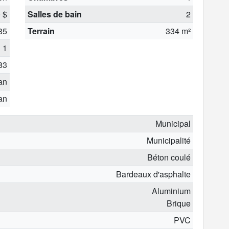
 $
Salles de bain
2
85
Terrain
334 m²
1
83
 an
 an
Municipal
Municipalité
Béton coulé
Bardeaux d'asphalte
Aluminium
Brique
PVC