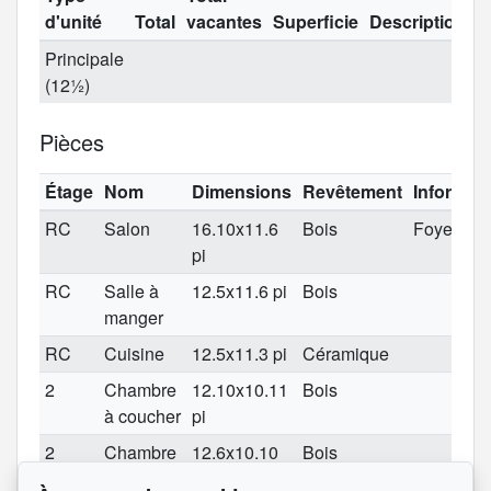
d'unité
Total
vacantes
Superficie
Description
Principale
(12½)
Pièces
Étage
Nom
Dimensions
Revêtement
Informat
RC
Salon
16.10x11.6
Bois
Foyer à g
pi
RC
Salle à
12.5x11.6 pi
Bois
manger
RC
Cuisine
12.5x11.3 pi
Céramique
2
Chambre
12.10x10.11
Bois
à coucher
pi
2
Chambre
12.6x10.10
Bois
à coucher
pi