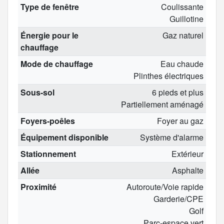
Type de fenêtre
Coulissante
Guillotine
Énergie pour le
Gaz naturel
chauffage
Mode de chauffage
Eau chaude
Plinthes électriques
Sous-sol
6 pieds et plus
Partiellement aménagé
Foyers-poêles
Foyer au gaz
Équipement disponible
Système d'alarme
Stationnement
Extérieur
Allée
Asphalte
Proximité
Autoroute/Voie rapide
Garderie/CPE
Golf
Parc-espace vert