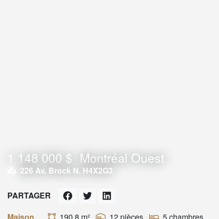
1 148 000 $
Montréal Ouest
226 Av. Brock N. H4X2G3
PARTAGER
Maison
190,8 m²
12 pièces
5 chambres