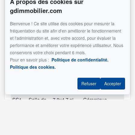
À propos des cookies sur
2
Chambre
11.10x9.1 pi
Bois
gdimmobilier.com
à coucher
2
Chambre
12.5x9.4 pi
Bois
Chambre 
Bienvenue ! Ce site utilise des cookies pour mesurer la
à coucher
(irrégulier)
coucher/
fréquentation du site afin d'en améliorer le fonctionnement
et l'administration et, avec votre accord, pour évaluer la
2
Salle de
10.9x8.3 pi
Céramique
performance et améliorer votre expérience utilisateur. Nous
bains
conservons votre choix pendant 6 mois.
3
Chambre
19.6x17.9 pi
Tapis
Walk-in cl
Pour en savoir plus :
Politique de confidentialité.
à coucher
Politique des cookies.
principale
SS1
Salle
23.0x20.6 pi
Béton
Non amé
Refuser
Accepter
familiale
SS1
Salle de
7.8x4.7 pi
Céramique
bains
SS1
Salle de
15.0x9.0 pi
Béton
lavage