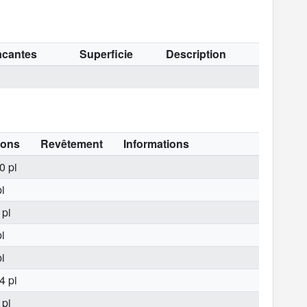
acantes
Superficie
Description
ions
Revêtement
Informations
0 pi
i
 pi
i
i
4 pi
 pi