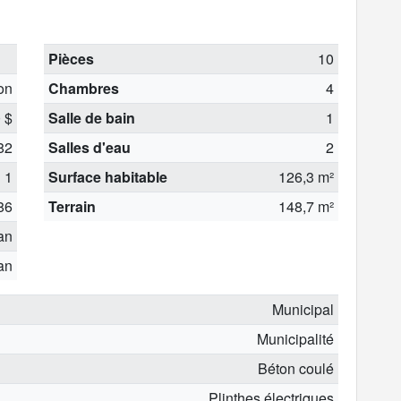
Pièces
10
on
Chambres
4
 $
Salle de bain
1
82
Salles d'eau
2
1
Surface habitable
126,3 m²
86
Terrain
148,7 m²
 an
 an
Municipal
Municipalité
Béton coulé
Plinthes électriques