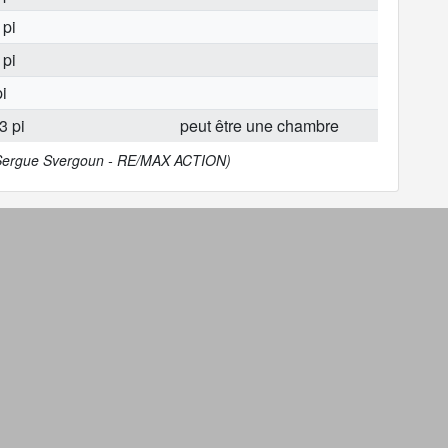
 pi
 pi
i
3 pi
peut être une chambre
 (Sergue Svergoun - RE/MAX ACTION)