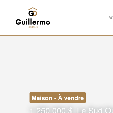
A
Maison - À vendre
1 250 000 $
Le Sud O