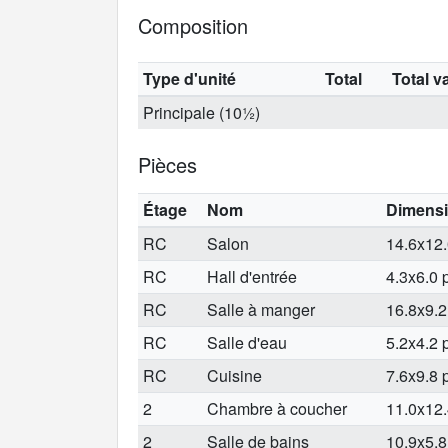
Composition
Type d'unité
Total
Total v
Principale (10½)
Pièces
Étage
Nom
Dimens
RC
Salon
14.6x12.
RC
Hall d'entrée
4.3x6.0 p
RC
Salle à manger
16.8x9.2
RC
Salle d'eau
5.2x4.2 p
RC
Cuisine
7.6x9.8 p
2
Chambre à coucher
11.0x12.
2
Salle de bains
10.9x5.8