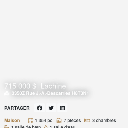
715 000 $
Lachine
3350Z Rue J.-A.-Descarries H8T3N1
PARTAGER
Maison
1 354 pc
7 pièces
3 chambres
1 salle de bain
1 salle d'eau