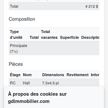
Total
4 212 $
Composition
Type
Total
d'unité
Total
vacantes
Superficie
Description
Principale
(7½)
Pièces
Étage
Nom
Dimensions
Revêtement
Informat
RC
Hall
7.3x4.5 pi
d'entrée
(irrégulier)
À propos des cookies sur
RC
Salon
15.9x10.4 pi
electrique
gdimmobilier.com
(irrégulier)