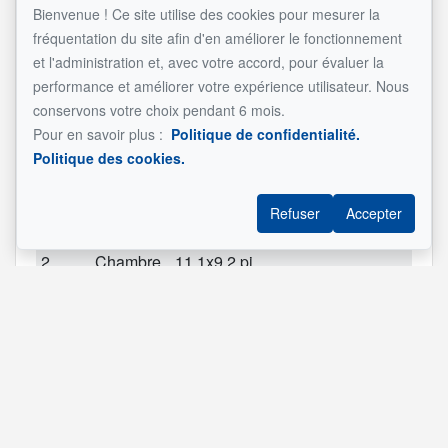
RC
Salle à
11.1x8.3 pi
Bienvenue ! Ce site utilise des cookies pour mesurer la
manger
(irrégulier)
fréquentation du site afin d'en améliorer le fonctionnement
et l'administration et, avec votre accord, pour évaluer la
RC
Cuisine
16x11.1 pi
performance et améliorer votre expérience utilisateur. Nous
(irrégulier)
conservons votre choix pendant 6 mois.
RC
Salle
7.1x3.1 pi
Pour en savoir plus :
Politique de confidentialité.
d'eau
(irrégulier)
Politique des cookies.
2
Chambre
15.5x11.7 pi
à coucher
(irrégulier)
Refuser
Accepter
principale
2
Chambre
11.1x9.2 pi
à coucher
(irrégulier)
2
Bureau à
9.6x8.6 pi
domicile
(irrégulier)
2
Salle de
14.1x5.8 pi
bains
(irrégulier)
SS1
Chambre
16.9x14.9 pi