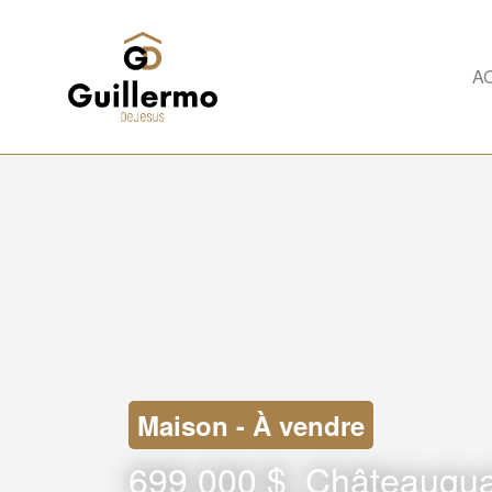
A
Maison - À vendre
699 000 $
Châteaugu