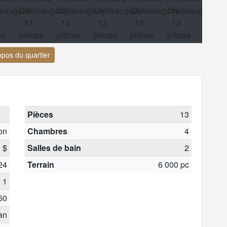
opos du quartier
Pièces
13
on
Chambres
4
 $
Salles de bain
2
24
Terrain
6 000 pc
1
60
 an