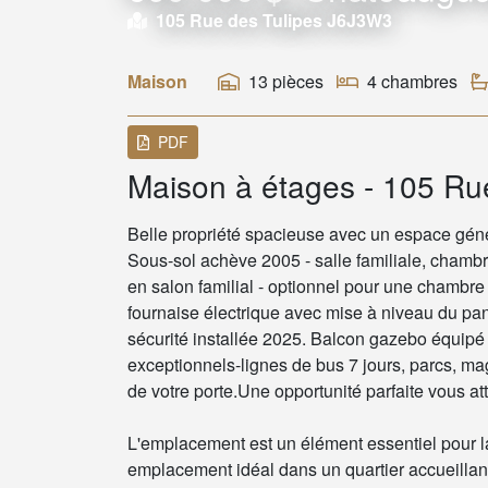
105 Rue des Tulipes J6J3W3
Maison
13 pièces
4 chambres
PDF
Maison à étages - 105 Ru
Belle propriété spacieuse avec un espace génér
Sous-sol achève 2005 - salle familiale, chamb
en salon familial - optionnel pour une chambre 
fournaise électrique avec mise à niveau du pan
sécurité installée 2025. Balcon gazebo équip
exceptionnels-lignes de bus 7 jours, parcs, ma
de votre porte.Une opportunité parfaite vous at
L'emplacement est un élément essentiel pour la
emplacement idéal dans un quartier accueillant