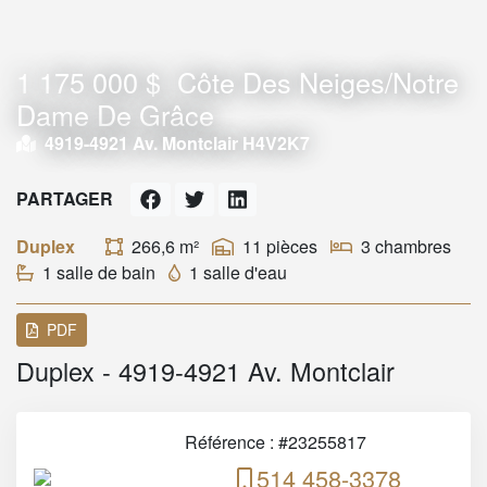
1 175 000 $
Côte Des Neiges/Notre
Dame De Grâce
4919-4921 Av. Montclair H4V2K7
PARTAGER
Duplex
266,6 m²
11 pièces
3 chambres
1 salle de bain
1 salle d'eau
PDF
Duplex - 4919-4921 Av. Montclair
Référence : #23255817
514 458-3378