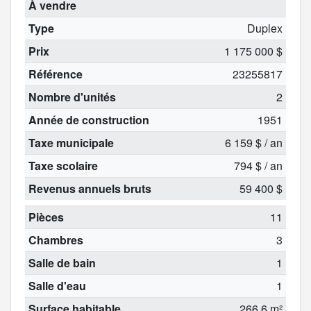
À vendre
Type
Duplex
Prix
1 175 000 $
Référence
23255817
Nombre d'unités
2
Année de construction
1951
Taxe municipale
6 159 $ / an
Taxe scolaire
794 $ / an
Revenus annuels bruts
59 400 $
Pièces
11
Chambres
3
Salle de bain
1
Salle d'eau
1
Surface habitable
266,6 m²