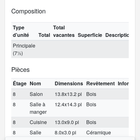
Composition
Type
Total
d'unité
Total
vacantes
Superficie
Description
Principale
(7½)
Pièces
Étage
Nom
Dimensions
Revêtement
Informat
8
Salon
13.8x13.2 pi
Bois
8
Salle à
12.4x14.3 pi
Bois
manger
8
Cuisine
13.0x9.0 pi
Bois
8
Salle
8.0x3.0 pi
Céramique
d'eau