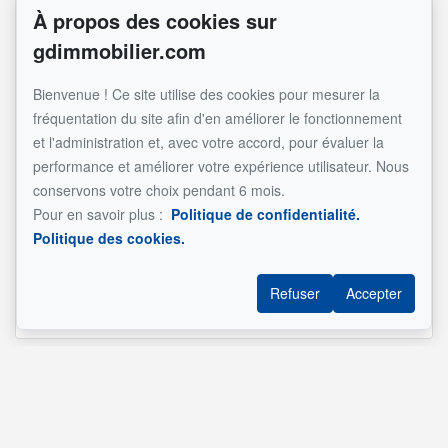
À propos des cookies sur
9
Chambre
13.2x11.0 pi
Bois
gdimmobilier.com
à coucher
principale
Bienvenue ! Ce site utilise des cookies pour mesurer la
9
Salle de
8.6x5.6 pi
Céramique
fréquentation du site afin d'en améliorer le fonctionnement
bains
et l'administration et, avec votre accord, pour évaluer la
performance et améliorer votre expérience utilisateur. Nous
9
Chambre
13.0x12.2 pi
Bois
conservons votre choix pendant 6 mois.
à coucher
Pour en savoir plus :
Politique de confidentialité.
9
Salle de
8.0x5.4 pi
Céramique
Politique des cookies.
bains
Inscrit par un membre de la communauté 1clic (Alexander
Refuser
Accepter
Kay - RE/MAX ACTION)
Référence :
#18244983