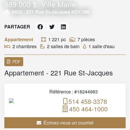
989 000 $
Ville Marie
#805 -
221 Rue St-Jacques H2Y1M6
PARTAGER
Appartement
1 221 pc
7 pièces
2 chambres
2 salles de bain
1 salle d'eau
PDF
Appartement - 221 Rue St-Jacques
Référence : #18244983
514 458-3378
450 464-1000
Écrivez-nous un courriel