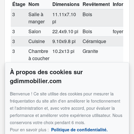
Étage
Nom
Dimensions
Revêtement
Informat
3
Salle à
11.11x7.10
Bois
manger
pi
3
Salon
22.4x9.10 pi
Bois
foyer
3
Cuisine
9.10x9.8 pi
Céramique
3
Chambre
10.2x13 pi
Granite
à coucher
3
Chambre
14.9x11.11
Bois
À propos des cookies sur
à coucher
pi
gdimmobilier.com
principale
3
Salle de
8.6x8 pi
Céramique
Bienvenue ! Ce site utilise des cookies pour mesurer la
bains
fréquentation du site afin d'en améliorer le fonctionnement
et l'administration et, avec votre accord, pour évaluer la
3
Penderie
6.7x5.4 pi
Bois
performance et améliorer votre expérience utilisateur. Nous
(Walk-in)
conservons votre choix pendant 6 mois.
Inscrit par un membre de la communauté 1clic (Jamil Mirza
Pour en savoir plus :
Politique de confidentialité.
- RE/MAX 2000)