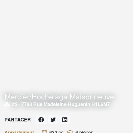
Mercier/Hochelaga Maisonneuve
#2 -
7790 Rue Madeleine-Huguenin H1L6M7
PARTAGER
Appartement
632 pc
6 pièces