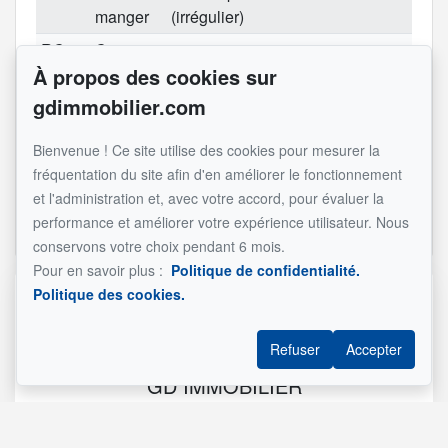
manger
(irrégulier)
RC
Cuisine
7.8x8.3 pi
À propos des cookies sur
(irrégulier)
gdimmobilier.com
RC
Chambre
12.4x11.4 pi
à
(irrégulier)
Bienvenue ! Ce site utilise des cookies pour mesurer la
coucher
fréquentation du site afin d'en améliorer le fonctionnement
RC
Salle de
7.9x5.0 pi
et l'administration et, avec votre accord, pour évaluer la
bains
(irrégulier)
performance et améliorer votre expérience utilisateur. Nous
conservons votre choix pendant 6 mois.
Pour en savoir plus :
Politique de confidentialité.
Politique des cookies.
Référence :
#17649324
Refuser
Accepter
GD IMMOBILIER
Courtiers Immobiliers Résidentiels
514 458-3378