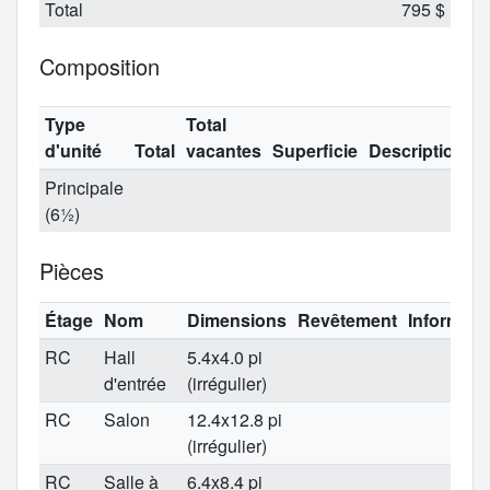
Total
795 $
Composition
Type
Total
d'unité
Total
vacantes
Superficie
Description
Principale
(6½)
Pièces
Étage
Nom
Dimensions
Revêtement
Informati
RC
Hall
5.4x4.0 pi
d'entrée
(irrégulier)
RC
Salon
12.4x12.8 pi
(irrégulier)
RC
Salle à
6.4x8.4 pi