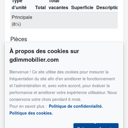
Type
Total
d'unité
Total
vacantes
Superficie
Description
Principale
(8½)
Pièces
À propos des cookies sur
Étage
Nom
Dimensions
Revêtement
Informat
gdimmobilier.com
2
Cuisine
15.4x8.7 pi
Céramique
(irrégulier)
Bienvenue ! Ce site utilise des cookies pour mesurer la
2
Salle à
17.11x9.3 pi
Plancher
fréquentation du site afin d'en améliorer le fonctionnement
manger
(irrégulier)
flottant
et l'administration et, avec votre accord, pour évaluer la
performance et améliorer votre expérience utilisateur. Nous
2
Salon
17.11x12.9
Plancher
conservons votre choix pendant 6 mois.
pi (irrégulier)
flottant
Pour en savoir plus :
Politique de confidentialité.
2
Salle de
10.8x8.4 pi
Céramique
Politique des cookies.
bains
(irrégulier)
2
Chambre
12.4x12.2 pi
Plancher