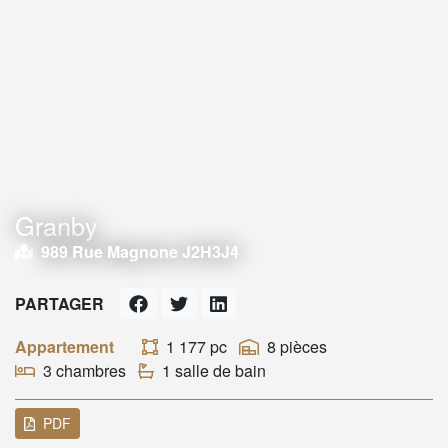
Granby
989 Rue Magnone J2H3J4
PARTAGER
Appartement
1 177 pc
8 pièces
3 chambres
1 salle de bain
PDF