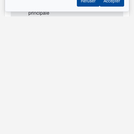
Refuser
Accepter
à coucher
(irrégulier)
flottant
principale
2
Chambre
11.3x10.5 pi
Plancher
à coucher
(irrégulier)
flottant
2
Bureau à
10.4x6.3 pi
Plancher
Avec fenê
domicile
(irrégulier)
flottant
2
Salle de
7.9x5.6 pi
lavage
Référence :
#21417193
GD IMMOBILIER
Courtiers Immobiliers Résidentiels
514 458-3378