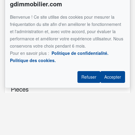
gdimmobilier.com
Taxes scolaires (2026)
678 $
Total
5 348 $
Bienvenue ! Ce site utilise des cookies pour mesurer la
fréquentation du site afin d'en améliorer le fonctionnement
et l'administration et, avec votre accord, pour évaluer la
Composition
performance et améliorer votre expérience utilisateur. Nous
conservons votre choix pendant 6 mois.
Type
Total
Pour en savoir plus :
Politique de confidentialité.
d'unité
Total
vacantes
Superficie
Description
Politique des cookies.
Principale
(10½)
Refuser
Accepter
Pièces
Étage
Nom
Dimensions
Revêtement
Informat
7e
Hall
7.10x5.7 pi
Bois
d'entrée
(irrégulier)
7e
Salle de
8.6x5.4 pi
Céramique
Douche