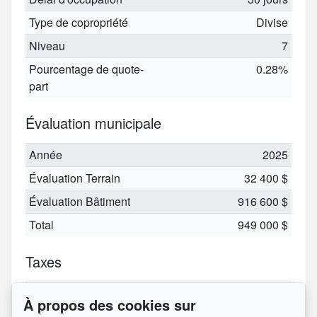
Type de copropriété
Divise
Niveau
7
Pourcentage de quote-
0.28%
part
Évaluation municipale
Année
2025
Évaluation Terrain
32 400 $
Évaluation Bâtiment
916 600 $
Total
949 000 $
Taxes
Taxes municipales
4 670 $
À propos des cookies sur
(2025)