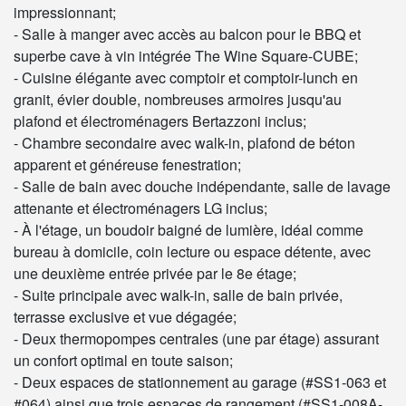
impressionnant;
- Salle à manger avec accès au balcon pour le BBQ et
superbe cave à vin intégrée The Wine Square-CUBE;
- Cuisine élégante avec comptoir et comptoir-lunch en
granit, évier double, nombreuses armoires jusqu'au
plafond et électroménagers Bertazzoni inclus;
- Chambre secondaire avec walk-in, plafond de béton
apparent et généreuse fenestration;
- Salle de bain avec douche indépendante, salle de lavage
attenante et électroménagers LG inclus;
- À l'étage, un boudoir baigné de lumière, idéal comme
bureau à domicile, coin lecture ou espace détente, avec
une deuxième entrée privée par le 8e étage;
- Suite principale avec walk-in, salle de bain privée,
terrasse exclusive et vue dégagée;
- Deux thermopompes centrales (une par étage) assurant
un confort optimal en toute saison;
- Deux espaces de stationnement au garage (#SS1-063 et
#064) ainsi que trois espaces de rangement (#SS1-008A-