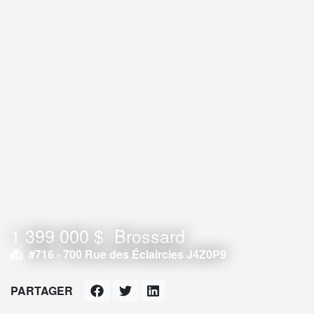
1 399 000 $
Brossard
#716 -
700 Rue des Éclaircies J4Z0P9
PARTAGER