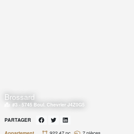
Brossard
#3 -
5745 Boul. Chevrier J4Z0G5
PARTAGER
Appartement
922,47 pc
7 pièces