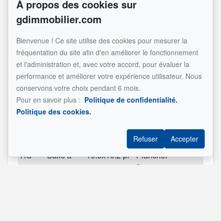
À propos des cookies sur
d'unité
Total
vacantes
Superficie
Description
gdimmobilier.com
Principale
(7½)
Bienvenue ! Ce site utilise des cookies pour mesurer la
fréquentation du site afin d'en améliorer le fonctionnement
Pièces
et l'administration et, avec votre accord, pour évaluer la
performance et améliorer votre expérience utilisateur. Nous
Étage
Nom
Dimensions
Revêtement
Informat
conservons votre choix pendant 6 mois.
RC
Hall
8.1x5.1 pi
Céramique
Pour en savoir plus :
Politique de confidentialité.
d'entrée
Politique des cookies.
RC
Cuisine
9.1x7.1 pi
Céramique
Accès
terrasse
Refuser
Accepter
RC
Salle à
10.8x10.2 pi
Plancher
manger
flottant
RC
Salon
16.1x12.4 pi
Plancher
flottant
RC
Chambre
13.1x12.1 pi
Plancher
Walk in 6,