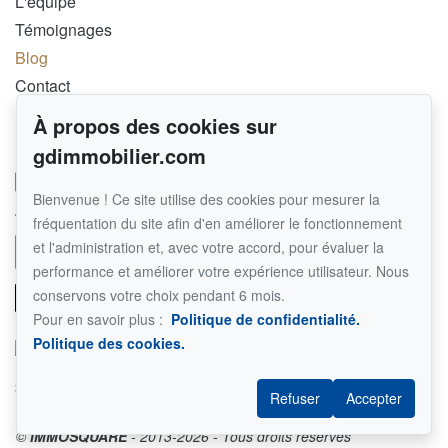
L'équipe
Témoignages
Blog
Contact
À propos des cookies sur
Pour nous joindre
gdimmobilier.com
RE/MAX EXTRA INC.
514 458-3378
Bienvenue ! Ce site utilise des cookies pour mesurer la
450 464-1000
fréquentation du site afin d'en améliorer le fonctionnement
et l'administration et, avec votre accord, pour évaluer la
Écrivez-nous un courriel
performance et améliorer votre expérience utilisateur. Nous
conservons votre choix pendant 6 mois.
Pour en savoir plus :
Politique de confidentialité.
Politique des cookies.
Suivez-nous sur Facebook !
Refuser
Accepter
©
IMMOSQUARE
- 2013-2026 - Tous droits réservés