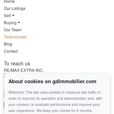
Home
Our Listings
Sell
Buying
Our Team
Testimonials
Blog
Contact
To reach us
RE/MAX EXTRA INC.
514 458-3378
About cookies on gdimmobilier.com
450 464-1000
Welcome! This site uses cookies to measure site traffic in
Send us an email
order to improve its operation and administration and, with
your consent, to evaluate performance and improve your
user experience. We keep your choice for 6 months.