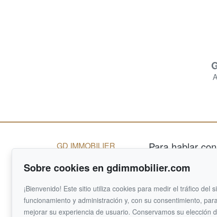
G
A
Para hablar con
GD IMMOBILIER
Inicio
RE/MAX EXTRA IN
Sobre cookies en gdimmobilier.com
514 458-337
Inventario
450 464-10
Vender
¡Bienvenido! Este sitio utiliza cookies para medir el tráfico del s
Comprar
funcionamiento y administración y, con su consentimiento, para
Escribirno
Equipo
mejorar su experiencia de usuario. Conservamos su elección 
electró