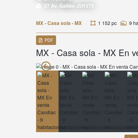
27 Av. Galilée J5R3T5
MX - Casa sola - MX
1 152 pc
9 h
PDF
MX - Casa sola - MX En ve