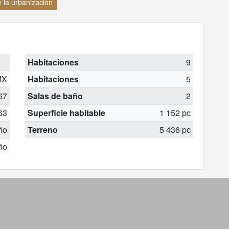
 la urbanización
Habitaciones
9
MX
Habitaciones
5
67
Salas de baño
2
63
Superficie habitable
1 152 pc
año
Terreno
5 436 pc
ño