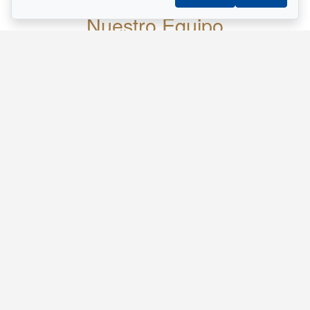
Nuestro Equipo
Guillermo De Jesus
Agente de Bienes Raíces
514.458.3378
Dianet Salazar
Agente de Bienes Raíces
438.405.4589
GD IMMOBILIER
Inicio